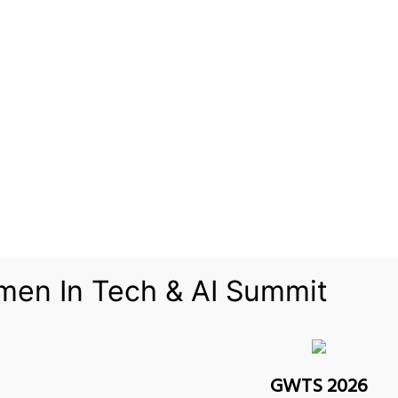
24/04/2020
‫Pocket
Odnoklassniki
ريكية. واتهمت فيها شركة ألافكو لتمويل شراء وتأجير الطائرات بوينغ بانتهاك العقد باحتفاظه
ت بوينج في تسليم تسع طائرات في الموعد المحدد. وأضافت أن بوينج عارضت شكواها بأن المش
men In Tech & AI Summit
وعلّقت الشركة، ومقرها شيكاجو، تسليم طائ
GWTS 2026