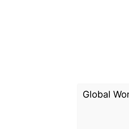
ا بالمدفوعات بالرغم من عدم تمكنها من تسليم الطائرات أو وضع
اكل تصل إلى “تأخير غير مبرر” وهو ما من شأنه تبرير إعادة
Global Wo
رات 737 ماكس في مارس آذار 2019 عندما منعت إدارة الطيران الاتحادية تحليق الطائرة بعد مقتل 346 شخصا في حادثي تحطم طائرتين من هذا الطراز كانت تشغلهما ليون إير