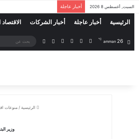
أخبار عاجلة
السبت, أغسطس 8 2026
الرئيسية
أخبار عاجلة
أخبار الشركات
الاقتصاد 
℃
26
‫X
فيسبوك
لينكدإن
انستقرام
مقال عشوائي
الوضع المظلم
amman
الرئيسية
/
منوعات اقت
وزير الب