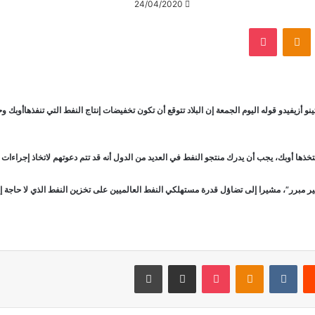
24/04/2020
VKontak
Odnoklassniki
‫Pocket
نتينو أزيفيدو قوله اليوم الجمعة إن البلاد تتوقع أن تكون تخفيضات إنتاج النفط التي تنفذهاأوبك
تخذها أوبك، يجب أن يدرك منتجو النفط في العديد من الدول أنه قد تتم دعوتهم لاتخاذ إجراءات 
غير مبرر”، مشيرا إلى تضاؤل قدرة مستهلكي النفط العالميين على تخزين النفط الذي لا حاجة إ
‏Reddit
‏VKontakte
Odnoklassniki
‫Pocket
مشاركة عبر البريد
طباعة