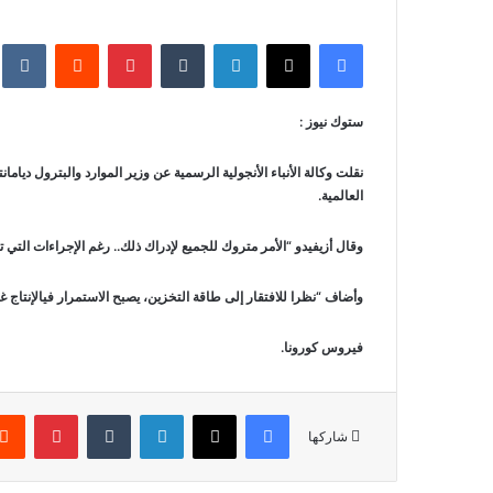
فيسبوك
‫X
لينكدإن
‏Tumblr
بينتيريست
‏Reddit
‏te
ستوك نيوز :
نقلت وكالة الأنباء الأنجولية الرسمية عن وزير الموارد والبترول دياما
العالمية.
وقال أزيفيدو “الأمر متروك للجميع لإدراك ذلك.. رغم الإجراءات التي ت
وأضاف “نظرا للافتقار إلى طاقة التخزين، يصبح الاستمرار فيالإنتاج 
فيروس كورونا.
فيسبوك
‫X
لينكدإن
‏Tumblr
بينتيريست
شاركها