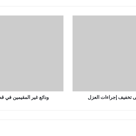
و
د
ا
ئ
ع
غ
ي
ر
ا
ل
م
ق
ي
 تخفيف إجراءات العزل
ودائع غير المقيمين في قطر ترتفع 21% في مارس إل
م
ي
ن
ف
ي
ق