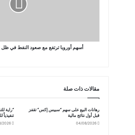
و
ر
و
ب
ا
ت
ر
ت
أسهم أوروبا ترتفع مع صعود النفط في ظل 
ف
ع
م
ع
ص
ع
مقالات ذات صلة
و
د
ا
ل
رهانات البيع على سهم “سبيس إكس” تقفز
“راية للت
ن
قبل أول نتائج مالية
تنفيذياً ل
ف
8/2026
04/08/2026
ط
ف