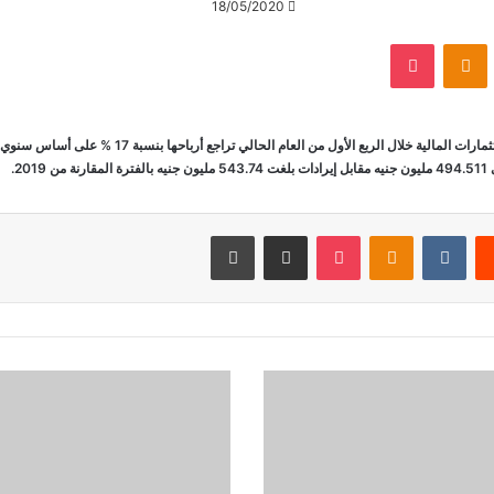
18/05/2020
VKontak
Odnoklassniki
‫Pocket
‏Reddit
‏VKontakte
Odnoklassniki
‫Pocket
مشاركة عبر البريد
طباعة
ص
ن
د
و
ق