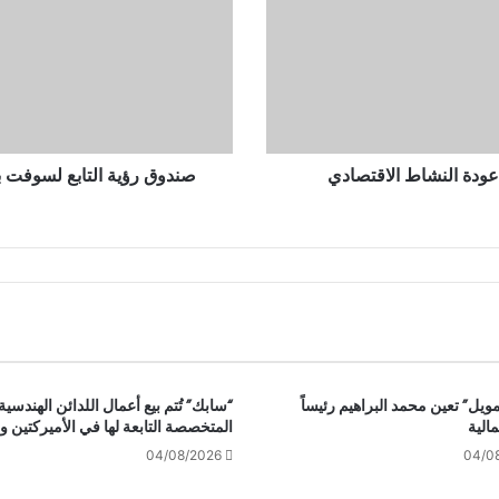
ر
ؤ
ي
ة
ا
ل
ت
ا
عودة النشاط الاقتصادي
ب
ع
ل
س
و
ف
ت
ب
ن
ك
مويل” تعين محمد البراهيم رئيساً
“سابك” تُتم بيع أعمال اللدائن الهندسية
لمالية
ي
المتخصصة التابعة لها في الأميركتين وأ
ت
04/08/2026
04/0
ك
ب