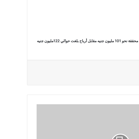
أظهرت القوائم المالية المجمعة لشركة سي آي كابيتال القابضة للاستثمارات المالية خلال الربع الأول من العام الحالي تراجع أرباحها بنسبة 17 % على أساس سنوي محققة نحو 101 مليون جنيه مقابل أرباح بلغت حوالي 122مليون جنيه