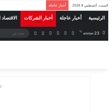
أخبار عاجلة
السبت, أغسطس 8 2026
الرئيسية
أخبار عاجلة
أخبار الشركات
الاقتصاد 
℃
23
‫X
فيسبوك
لينكدإن
انستقرام
مقال عشوائي
الوضع المظلم
amman