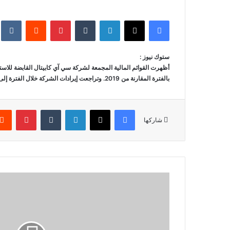
فيسبوك
‫X
لينكدإن
‏Tumblr
بينتيريست
‏Reddit
‏te
ستوك نيوز :
بالفترة المقارنة من 2019. وتراجعت إيرادات الشركة خلال الفترة إلى 494.511 مليون جنيه مقابل إيرادات بلغت 543.74 مليون جنيه بالفترة المقارنة من 2019.
فيسبوك
‫X
لينكدإن
‏Tumblr
بينتيريست
شاركها
أ
س
ه
م
أ