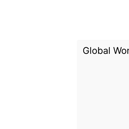
Pedestrians walk along the River Thames opposite the
estimated in the third quarter and the bud
Global Wo