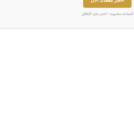
ت
المقاعد محدودة – احجز قبل الإغلاق
ر
ا
ج
ع
أ
س
ع
ا
ر
ا
ل
ذ
لثلاثاء
تراجع
ه
ب
ع
ا
ل
م
ي