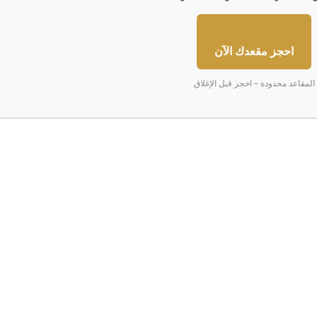
‏Reddit
‏VKontakte
Odnoklassniki
‫Pocket
مشاركة عبر البريد
طباعة
احجز مقعدك الآن
المقاعد محدودة – احجز قبل الإغلاق
ا
ل
ن
ف
ط
ي
ت
ر
ا
ج
ع
د
و
سبب تجاوزات خطيرة
النفط يتراجع دون 5
ن