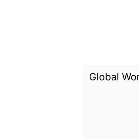
ققت شركة إيرباص ارتفاعا في طلبيات الطائرات لعام 2019، لكنها أخفقت في أن تواكب التسليمات للعام الثاني على التوالي بعد أن ألغت برنامجها للطائرة العملاقة إيه 380، وقامت بتنقية دفاترها من بعض الصفقات غير النشطة،
Global Wo
737 ماكس
.