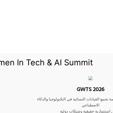
11/01/2020
‫Pocket
Odnoklassniki
men In Tech & AI Summit
2011، في الوقت الذي تكابد فيه الشركة الأميركية المنافسة لإيرباص مصاعب من جراء أزمة وقف تحليق طائرتها
GWTS 2026
ة تجمع القيادات النسائية في التكنولوجيا والذكاء
الاصطناعي
ذ
الأزمة المالية
في عام 2009.
استثمارية حقيقية وشبكات دولية