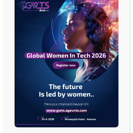
القيادة.
كما أنها تشتمل على تقنية 360 Reality Audio من سوني لتوفير تجربة صوتية
غامرة، مع مكبرات صوت مدمجة في مقاعد السيارة، بينما تواجه الشاشة البانورامية
المقعد الأمامي لعرض مجموعة متنوعة من المحتويات التي يتم الوصول إليها من
خلال واجهة مستخدم سهلة الاستخدام.
وقال كينيشيرو يوشيدا Kenichiro Yoshida، الرئيس التنفيذي لشركة سوني:
يجسد هذا النموذج الأولي مساهمتنا في مستقبل التنقل، مضيفاً أن سوني تتخيل
السيارات كمساحة ترفيهية جديدة وتركز على تكنولوجيا التنقل، وليس على
تكنولوجيا الهاتف المحمول فقط.
ص
ا
د
ر
ا
ت