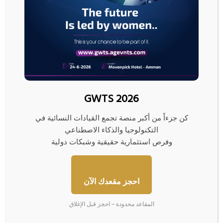
للمستهلكين، بما يسهم في تعزيز أمن التزويد الكهربائي، داعيًا مجلس الشراكة إلى
تزويد الوزارة بملاحظاتهم واقتراحاتهم بشأن التعليمات والأنظمة تمهيدا لاتخاذ
الإجراءات القانونية لإقرارها.
وحضر الاجتماع ممثلون من هيئة تنظيم قطاع الطاقة والمعادن، شركات الكهرباء
الوطنية، الكهرباء الأردنية، السمرا لتوليد الكهرباء، كهرباء إربد، توزيع الكهرباء، توليد
الكهرباء المركزية، بالإضافة إلى ممثلين عن منتدى الاستراتيجيات الأردني، وغرفة
صناعة الأردن، المركز الوطني لبحوث الطاقة، جمعية ادامة للطاقة والمياه والبيئة،
جمعية شركات الطاقة المتجددة، ومندوبو نقابة المهندسين الأردنيين وممثلو
GWTS 2026
الشركات الموقعة اتفاقيات مع الوزارة في مجال الهيدروجين الأخضر.
كن جزءاً من أكبر منصة تجمع القيادات النسائية في
التكنولوجيا والذكاء الاصطناعي
وفرص استثمارية حقيقية وشبكات دولية
ا
ل
ن
ف
احجز مقعدك الآن
ط
ي
المقاعد محدودة – احجز قبل الإغلاق
ر
ت