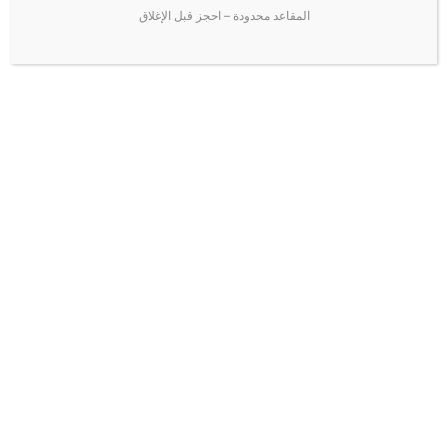
المقاعد محدودة – احجز قبل الإغلاق
ت
و
ص
ي
ا
ت
و
م
خ
توصيات ومخرجات مؤتمر Token Congress Jordan 2025
ر
ومعرض JFEX الدولي للخدمات المالية
ج