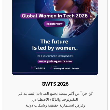
وخفض الإنتاج وانحسار التوترات التجارية.
وتوقع أيضا عجزا بنهاية العام أقل مما أُعلن الشهر الماضي، عندما قالت الرياض إنها
قد تواجه عجزا بحوالي خمسين مليار دولار هذا العام.
لكن صندوق النقد الدولي خفض أمس الاثنين توقعاته لنمو الاقتصاد السعودي إلى
1.9% هذا العام بسبب تخفيضات الإنتاج التي جرى الاتفاق عليها الشهر الماضي مع
منتجي النفط في مجموعة أوبك+. وتقول السعودية إنها تتوقع نموا عند 2.3%.
وقال الجدعان “تركيزنا منصب بشدة على نمو الناتج المحلي الإجمالي غير النفطي،
مع التركيز على السياحة والترفيه والرياضة والتكنولوجيا والقطاع المالي”.
وأضاف أن رئاسة مجموعة العشرين لأكبر الاقتصادات في العالم، والتي تولتها
السعودية هذا العام، خطوة هامة نحو تسوية مشكلات المنطقة.
GWTS 2026
وقال الجدعان “من الأهمية بمكان جذب انتباه العالم إلى الشرق الأوسط… إذا
تعاملت مع بعض مشاكلا المنطقة، فسيكون هذا عونا للعالم”.
كن جزءاً من أكبر منصة تجمع القيادات النسائية في
نفط وطاقة
التكنولوجيا والذكاء الاصطناعي
وفرص استثمارية حقيقية وشبكات دولية