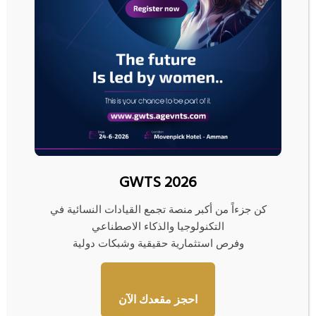
المنتهي في 9 كانون الثاني، مقارنة بتوقعات المحللين بانخفاضها 1.7 مليون برميل.
ومما زاد من الضغوط، بدأت فنزويلا في التراجع عن تخفيضات الإنتاج التي تمت
بسبب الحظر الأميركي مع استئناف صادرات الخام، حسبما أفادت 3 مصادر.
على جانب الطلب، قالت أوبك الأربعاء إن الطلب على النفط من المرجح أن يرتفع
في عام 2027 بوتيرة مماثلة للعام الحالي، ونشرت بيانات تشير إلى توازن شبه تام
بين العرض والطلب في عام 2026، على عكس توقعات أخرى بتخمة في المعروض.
رويترز
GWTS 2026
كن جزءاً من أكبر منصة تجمع القيادات النسائية في
ا
التكنولوجيا والذكاء الاصطناعي
ل
وفرص استثمارية حقيقية وشبكات دولية
ذ
ه
ب
ي
احجز مقعدك الآن
ن