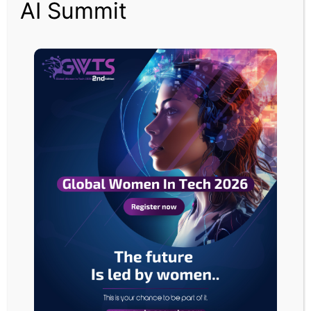
AI Summit
وسائل التواصل الاجتماعي قبل 18 شهراً.
وقال مكتب ستارمر في بيان إن زيارته أسفرت عن إبرام صفقات تصدير بقيمة 2.2
مليار جنيه إسترليني (3.02 مليار دولار) بالإضافة إلى وصول إلى الأسواق يحقق 2.3
مليار جنيه إسترليني على مدى خمس سنوات واستثمارات بمئات الملايين من
الجنيهات الاسترلينية.
ومن المقرر افتتاح متاجر بوب مارت في سبعة مواقع ببريطانيا، منها برمنجهام
وكارديف ومتجر رئيسي جديد في شارع أكسفورد بلندن.
كما تعتزم افتتاح 20 متجرا آخر في مناطق مختلفة من أوروبا.
وقال البيان إن الاستثمار سيخلق أكثر من 150 وظيفة في بريطانيا.
وقال مؤسس بوب مارت ورئيسها التنفيذي، جرانت وانغ: “لندن في قلب النظام
الإبداعي العالمي ونحن سعداء للغاية بغرس جذورنا الأوروبية هنا”.
ت
ع