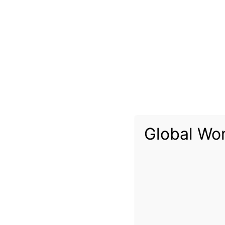
إنترنت والاتصالات الخاصة بشركة “إس تي سي”.
ي يتضمن توسيع شبكات الإنترنت الداخلية، وتوسعة نقاط الشبكة
Global Wo
خلية والدولية لاستيعاب النمو في خدمات الجيل الخامس، واستبدال
 الجديدة في مدينة خميس مشيط ومدينة الدمام ومنطقة القصيم وشمال