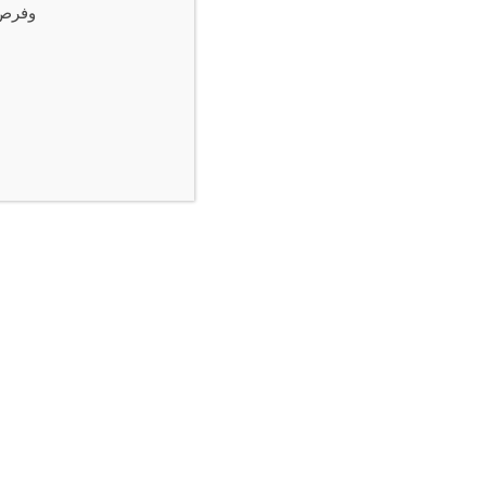
وفرص 
فيسبوك
‫X
لينكدإن
‏Tumblr
بينتيريست
شاركها
ا
ل
ع
ر
ا
ق
ي
ر
ف
ع
إ
م
د