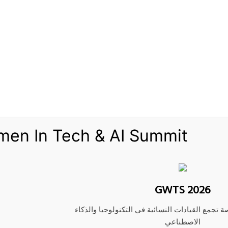
31/05/2026
‫Pocket
Odnoklassniki
يعها عقداً مع شركة الاتصالات السعودية “إس تي سي” لتنفيذ ﻣﺸﺮوع إنشاء وتطوير شبكات ال
2026، وبلغت قيمة العقد 484.7 مليون ريال.
اتصالات الداخلية الخاصة بشركة “إس تي سي” وفقاً لنطاق العمل المحدد بين الطرفين، والذ
men In Tech & AI Summit
ات الأعمال في شركة “إس تي سي”.
اخلية الخاصة بشركة “إس تي سي” عبر تركيب أجهزة لتحويل البيانات، ورفع سعة الشبكة الدا
حتية لأجهزة النطاق العريض الظاهرية، وإنشاء بنية تحتية للشبكة الداخلية في مراكز البيانات
جها واختبارها.
GWTS 2026
ة تجمع القيادات النسائية في التكنولوجيا والذكاء
الاصطناعي
هم “سلوشنز”.