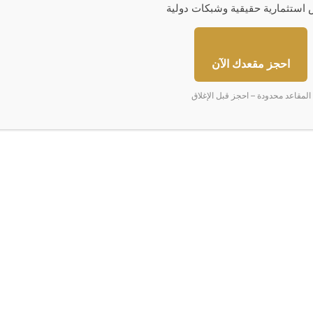
استثمارية حقيقية وشبكات دولية
‏Reddit
‏VKontakte
Odnoklassniki
‫Pocket
مشاركة عبر البريد
طباعة
احجز مقعدك الآن
المقاعد محدودة – احجز قبل الإغلاق
"
ا
ل
خ
د
م
ا
ت
ا
ل
أ
ر
ض