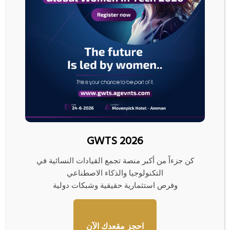
متكاملاً.
وأكدت اللجنة المنظمة أن المعرض يمثل منصة استراتيجية للشركات والمصانع
والمؤسسات الراغبة بالترويج لمنتجاتها وخدماتها ضمن بيئة جماهيرية ضخمة، وبما
يسهم في تنشيط الأسواق المحلية وتحريك عجلة الاقتصاد في محافظة إربد.
وأضافت أن الحدث سيشكل فرصة مهمة لتعزيز الشراكة بين القطاعين العام
والخاص، وإبراز مكانة إربد كوجهة اقتصادية وتجارية وسياحية قادرة على استضافة
الفعاليات الكبرى على مستوى المملكة.
ودعت إدارة المعرض الشركات والبنوك والمصانع والمؤسسات التجارية إلى
المبادرة بالمشاركة والرعاية، في ظل الإقبال المتوقع على الحدث والزخم الإعلامي
GWTS 2026
والجماهيري الذي سيواكبه.
كن جزءاً من أكبر منصة تجمع القيادات النسائية في
التكنولوجيا والذكاء الاصطناعي
ش
وفرص استثمارية حقيقية وشبكات دولية
ر
ك
ا
احجز مقعدك الآن
ت