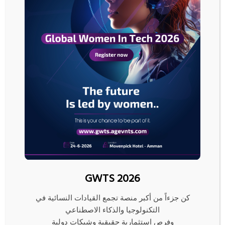
أسعار النفط أم ستبدأ في التراجع.
وأعلن لبنان أمس الاثنين عن وقف إطلاق نار جزئي بين حزب الله وإسرائيل، في ما
يمكن اعتباره تخفيفا محدودا لحدة الصراع الذي أدى إلى تأجيج الحرب الأوسع نطاقا
مع إيران.
وأوقفت إيران فعليا جميع الشحنات غير الإيرانية الداخلة والخارجة من الخليج منذ بدء
الحرب، مما أدى إلى توقف نحو خمس تدفقات النفط والغاز الطبيعي المسال
العالمية وارتفاع الأسعار 50 بالمئة أو أكثر.
وأظهرت تقديرات لتتبع السفن صدرت أمس الاثنين أن صادرات النفط الخام
الأميركية قفزت إلى مستوى قياسي بلغ 5.6 مليون برميل يوميا في أيار، إذ أدت أزمة
الشرق الأوسط إلى زيادة طلب المصافي الآسيوية والأوروبية على نفط الولايات
المتحدة.
وقال مسؤولون تنفيذيون في قطاع الشحن اجتمعوا في أثينا أمس الاثنين إن أي
GWTS 2026
اتفاق يتم التوصل إليه بين الولايات المتحدة وإيران يجب أن يقدم قواعد واضحة
تسمح للسفن باستئناف أعمالها الاعتيادية عبر مضيق هرمز.
كن جزءاً من أكبر منصة تجمع القيادات النسائية في
التكنولوجيا والذكاء الاصطناعي
رويترز
وفرص استثمارية حقيقية وشبكات دولية