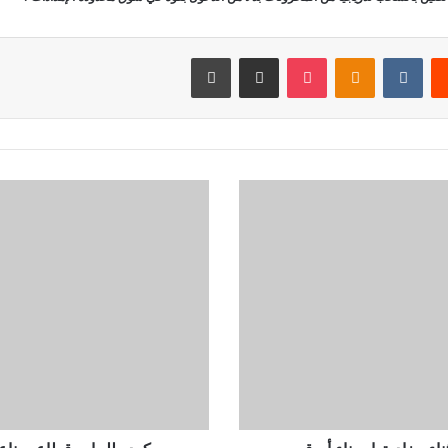
‏Reddit
‏VKontakte
Odnoklassniki
‫Pocket
مشاركة عبر البريد
طباعة
ر
ك
و
د
ط
ل
ب
ي
ا
ت
ق
ط
ا