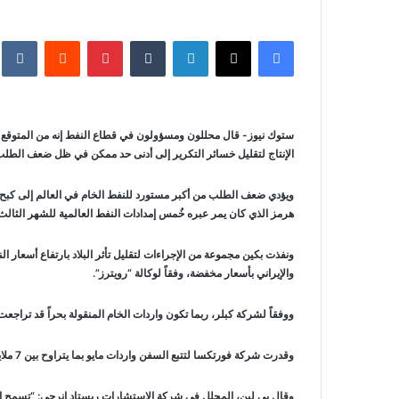
فيسبوك
‫X
لينكدإن
‏Tumblr
بينتيريست
‏Reddit
‏te
ستوك نيوز- قال محللون ومسؤولون في قطاع النفط إنه من المتوقع أ
الإنتاج لتقليل خسائر التكرير إلى أدنى حد ممكن في ظل ضعف الطلب
هرمز الذي كان يمر عبره خُمس إمدادات النفط العالمية للشهر الثالث 
ونفذت بكين مجموعة من الإجراءات لتقليل تأثر البلاد بارتفاع أسعار
والإيراني بأسعار مخفضة، وفقاً لوكالة “رويترز”.
ووفقاً لشركة كبلر، ربما تكون واردات الخام المنقولة بحراً قد تراجعت في مايو الماضي إلى أدنى مستوى له
وقدرت شركة فورتكسا لتتبع السفن واردات مايو بما يتراوح بين 7 ملايين و7.5 مليون برميل يومياً، ويأتي هذا بعد أن تراجعت واردات الصين الإجمالية من الخام في أبريل 20% على أساس سنوي إلى 9.3 مليون برميل يومياً.
وقال يي لين، المحلل في شركة الاستشارات ريستاد إنرجي: “تسمح الص