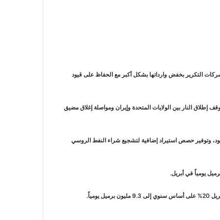
ركات التكرير بخفض وارداتها بشكل أكبر مع الحفاظ على قيود
ة جزئياً، وهوت أسعار النفط 19% في مايو الماضي رغم استمرار توترات وقف إطلاق النار بين الولايات المتحدة وإيران ومواصلة إغلاق مضيق
لوقود، وتوفير حصص استيراد إضافية لتشجيع شراء النفط الروسي