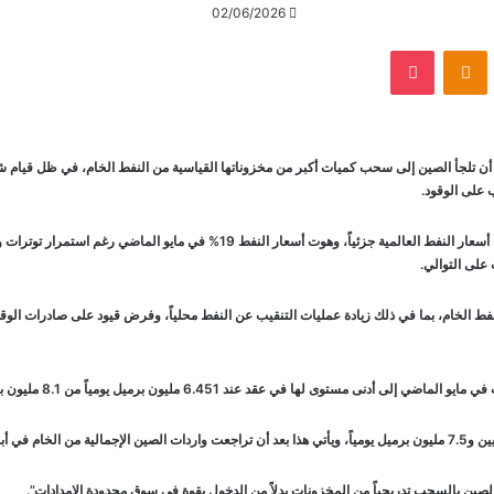
02/06/2026
VKontak
Odnoklassniki
‫Pocket
ن تلجأ الصين إلى سحب كميات أكبر من مخزوناتها القياسية من النفط الخام، في ظل قيام ش
 على الوقود.
ويؤدي ضعف الطلب من أكبر مستورد للنفط الخام في العالم إلى كبح أسعار النفط العالمي
على التوالي.
 النفط الخام، بما في ذلك زيادة عمليات التنقيب عن النفط محلياً، وفرض قيود على صادرات ا
ا في عقد عند 6.451 مليون برميل يومياً من 8.1 مليون برميل يومياً في أبريل.
ين بالسحب تدريجياً من المخزونات بدلاً من الدخول بقوة في سوق محدودة الإمدادات”.