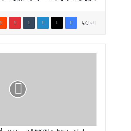
فيسبوك
‫X
لينكدإن
‏Tumblr
بينتيريست
شاركها
إ
ص
ا
ب
ة
س
ف
ي
ن
ة
ت
ا
ب