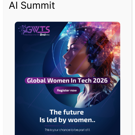
AI Summit
وتخرج شاه من جامعة “باث” بالعام 2010، بامتياز مع مرتبة الشرف في مجال
الاقتصاد، ويبلغ من العمر 31 عاماً.
ولدى المؤسسات المالية في بريطانيا تاريخ من عقاب المسؤولين التنفيذيين حال
ارتكاب أي سوء سلوك حتى وإن تعلق الأمر بمبالغ مالية بسيطة.
وبالعام 2106، فصل بنك ميزوهو الياباني مصرفياً بريطانياً ضُبط متلبساً بسرقة جزء
من دراجة زميل له لا تتخطى قيمته 5 جنيهات إسترلينية.
ومن الطرائف أيضاً في ذات السياق ما حدث مع أحد المسؤولين التنفيذيين في “بلاك
روك”، والذي منعته سلطة السلوك المالي في بريطانيا من تولي مناصب قيادية
بالقطاع بعد أن تبين أنه تهرب مراراً وتكرراً من دفع تذكرة القطار في رحلته اليومية
إلى مدينته.
وانتهي الأمر بجوناثان بوروز، والذي كان يعمل كمدير تنفيذي للأصول في بلاك روك،
بدفع غرامة قدرها 43 ألف جنيه إسترليني بعد أن ثبُت الأمر عليه.