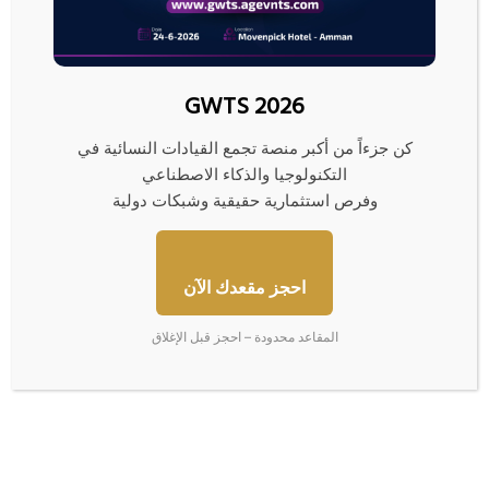
GWTS 2026
ا
ل
كن جزءاً من أكبر منصة تجمع القيادات النسائية في
م
التكنولوجيا والذكاء الاصطناعي
ل
ك
وفرص استثمارية حقيقية وشبكات دولية
س
ل
م
احجز مقعدك الآن
ا
الملك سلمان يبحث هاتفيا مع بوتين استقرار سوق النفط
ن
ي
المقاعد محدودة – احجز قبل الإغلاق
ب
أ
ح
ر
ث
ب
ه
ا
ا
ح
ت
"