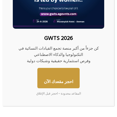
ا
ل
و
GWTS 2026
ح
د
كن جزءاً من أكبر منصة تجمع القيادات النسائية في
ة
التكنولوجيا والذكاء الاصطناعي
ا
ل
وفرص استثمارية حقيقية وشبكات دولية
ر
الوحدة الروسية من بنك "يونيكريديت" الإيطالي تقلص عدد
و
الفروع في موسكو
س
احجز مقعدك الآن
ي
ة
ا
م
ر
المقاعد محدودة – احجز قبل الإغلاق
ن
ت
ب
ف
ن
ا
ك
ع