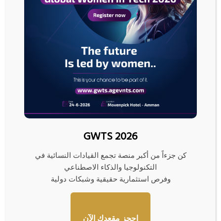
ويراقب المستثمرون أيضا وتيرة استئناف إنتاج النفط وصادراته من الدول المنتجة له
في الشرق الأوسط بعد الأضرار الناجمة عن الحرب، وما إذا كان مزيد من السفن
سيدخل المنطقة.
وقال نائب وزير الخارجية الإيراني كاظم غريب آبادي إن اتفاقا أوسع نطاقا سيجري
التفاوض عليه خلال فترة وقف إطلاق النار التي تمتد 60 يوما.
وقالت بريطانيا وفرنسا وألمانيا وإيطاليا الأحد إنها مستعدة لرفع العقوبات
المفروضة على إيران مقابل خطوات تتخذها طهران بشأن برنامجها النووي.
رويترز
GWTS 2026
كن جزءاً من أكبر منصة تجمع القيادات النسائية في
ا
التكنولوجيا والذكاء الاصطناعي
ل
وفرص استثمارية حقيقية وشبكات دولية
ذ
ه
ب
ي
احجز مقعدك الآن
ر