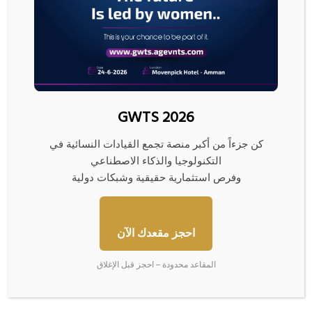
يتبعها حجم تداول قوي.
سحابة إيشيموكو
: السعر دون السحابة، أي سيطرة واضحة للبائعين.
نمط Bear Flag
: يكتمل بنسبة 70%، وغالباً ما ينتهي بكسر هابط.
ATR عند 878.5
: تذبذب مرتفع، ما يعني أن المخاطر (والفرص) كبيرة.
ماذا تعني كل إشارة؟
GWTS 2026
تقاطُع MACD صعودي
: عادةً يُلمح لارتداد، لكنه داخل اتجاه هابط قوي، لذا لا
يُعتمد عليه وحده.
كن جزءاً من أكبر منصة تجمع القيادات النسائية في
سحابة إيشيموكو
: السعر أدنى السحابة = الاتجاه هابط والضغوط مستمرة.
التكنولوجيا والذكاء الاصطناعي
نسبة العائد للمخاطرة
: كل خطة تداول هنا تضمن على الأقل 1.5:1، أي
وفرص استثمارية حقيقية وشبكات دولية
المخاطرة بكل 100 دولار مقابل ربح محتمل 150 دولار أو أكثر.
دروس أساسية من هذا التحليل
احجز مقعدك الآن
لا تلاحق الصفقات داخل النطاقات العرضية—انتظر الكسر أو الارتداد من
المستويات المفصلية.
المقاعد محدودة – احجز قبل الإغلاق
الإدارة الصارمة للمخاطر ضرورية، خاصة مع تذبذب شديد مثل الحالي.
حتى في الهبوط القوي، تظهر علامات ضعف البائعين. لكن لا تتسرع بعكس
الاتجاه إلا بعد تأكيد واضح (إغلاق فوق 62,395 مع حجم تداول مرتفع).