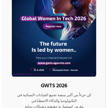
وبدأت الدول الأعضاء في الخليج باستئناف الإمدادات التي توقفت خلال الحرب مع
إيران، وتقوم بزيادة الصادرات.
وأظهر استطلاع أن إنتاج أوبك من النفط في حزيران ارتفع بمقدار 3.3 مليون برميل
يوميا مقارنة بالشهر السابق ليصل إلى 19.43 مليون برميل يوميا، متعافيا من أدنى
مستوى له منذ أكثر من عقدين.
وأظهرت البيانات أن صادرات النفط الخليجية في حزيران قفزت بأكثر من 3 ملايين
برميل مقارنة بشهر أيار لتتجاوز عشرة ملايين برميل يوميا، على الرغم من أن الحجم
ظل أقل بنسبة 40% عن مستويات ما قبل الحرب.
بالإضافة إلى ذلك، سجلت شحنات النفط من الموانئ الغربية لروسيا مستوى قياسيا
في حزيران، ومن المتوقع أن تحافظ على هذا المستوى في تموز، إذ تعرضت
المصافي الروسية لأضرار جراء هجمات الطائرات المسيّرة الأوكرانية، مما أجبر
موسكو على زيادة صادراتها من النفط الخام، وفقًا لما ذكرته مصادر في القطاع.
GWTS 2026
رويترز
كن جزءاً من أكبر منصة تجمع القيادات النسائية في
التكنولوجيا والذكاء الاصطناعي
وفرص استثمارية حقيقية وشبكات دولية