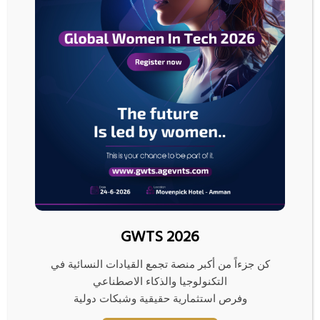
وأضاف “قد ينتهي بنا الحال إلى تأميم كامل لقطاع كبير من النظام المصرفي
اللبناني”.
تداعي الأسس
قبل تفجر الأزمة كانت حصص المساهمين في البنوك، التي تعتبر منذ فترة طويلة
أساس القوة المالية، تبلغ نحو 25 مليار دولار وتمتعت تلك البنوك بمستويات ملاءة
مالية تزيد بقدر مريح على المعايير الدولية.
غير أن مصرفيين قالا إن مراكزها المالية تآكلت مع اشتداد حدة الأزمة وفقدت البنوك
10 مليارات دولار من الودائع بين أغسطس وديسمبر. وانخفض المتاح للبنوك من
النقد الأجنبي لدى البنوك المراسلة ليقل عن مستواه في نهاية نوفمبر والذي بلغ 8
مليارات دولار.
وفي مسعى للحفاظ على السيولة فرضت البنوك قيودا على السحب النقدي
والتحويلات للخارج، وهو ما تسبب في اعتداءات غاضبة على أجهزة الصرف الآلي
GWTS 2026
التابعة لها وفروعها. بل إن زبونا غاضبا استخدم رافعة تابعة لشركته وشاحنتين في
سد مدخلها.
كن جزءاً من أكبر منصة تجمع القيادات النسائية في
التكنولوجيا والذكاء الاصطناعي
وإحدى الخطوات التي قد تساعد في تخفيف بعض الضغوط على البنوك هي إلغاء
وفرص استثمارية حقيقية وشبكات دولية
جزء من الودائع وذلك رغم أن المصرف المركزي استبعد اتخاذ أي خطوة من هذا