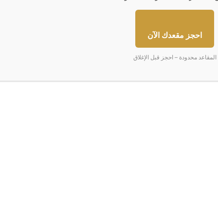
‏Reddit
‏VKontakte
Odnoklassniki
‫Pocket
مشاركة عبر البريد
طباعة
احجز مقعدك الآن
المقاعد محدودة – احجز قبل الإغلاق
ا
ل
ن
ف
ط
ي
ت
ك
ب
د
أ
ك
ب
لى 5%
النفط يتكبد أكبر خسارة يومية
ر