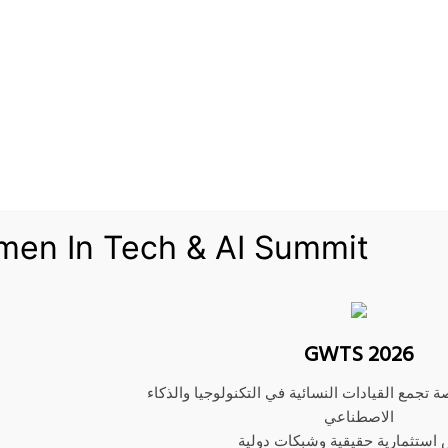
08/03/2020
‫Pocket
Odnoklassniki
 الرابع في خمسة أسابيع على الرغم من أن شركة إكسون موبيل قالت إنها ستنضم إلى منتجين آ
فارات نفطية في الأسبوع المنتهي في السادس من مارس ليصل إجمالي عدد الحفارات العاملة إلى 682 حفارا وهو 
men In Tech & AI Summit
 بتشغيلهم في الحوض البرمي هذا العام.
GWTS 2026
ض للنفط الصخري في البلاد.
ة تجمع القيادات النسائية في التكنولوجيا والذكاء
وفي 2019، تراجع عدد الحفارات النفطية، 
الاصطناعي
 فيه أسعار الطاقة
استثمارية حقيقية وشبكات دولية