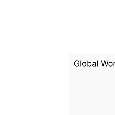
خرين وتقلص عمليات الحفر الجديدة هذا العام.
وفي أحدث التداولات، سجلت العقود الآجلة لخام برنت أكبر انخفاض يومي بالنسبة المئوية منذ ديسمبر كانون الأول 2008، لتنخفض 4.72 دولار أو 9.4% وتبلغ عند التسوية 45.27 دولار للبرميل. وهذا أدنى مستوى إغلاق لبرنت منذ يونيو
أعلى مستوى منذ ديسمبر.
Global Wo
وهو مؤشر مبكر للإنتاج في المستقبل، بواقع 208 حفارات في المتوسط بعد أن ارتفع بمقدار 138 في 2018 مع قيام شركات التنقيب والإنتاج المستقلة بخفض الإنفاق على أعمال الحفر