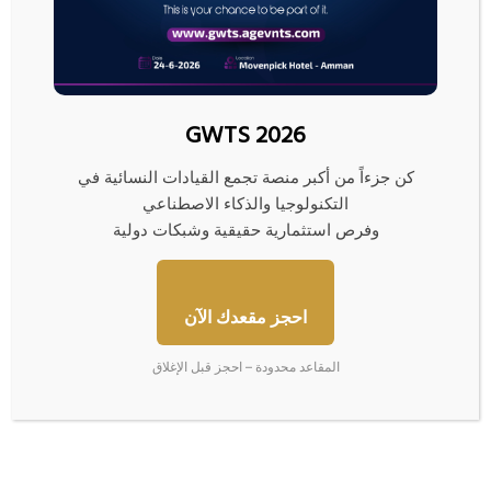
م
و
GWTS 2026
ظ
ف
كن جزءاً من أكبر منصة تجمع القيادات النسائية في
و
التكنولوجيا والذكاء الاصطناعي
آ
وفرص استثمارية حقيقية وشبكات دولية
ب
ل
ب
موظفو آبل بأميركا يعملون من المنزل.. والسبب؟!
أ
احجز مقعدك الآن
م
ي
ا
المقاعد محدودة – احجز قبل الإغلاق
ر
ل
ك
س
ا
ع
ي
و
ع
د
م
ي