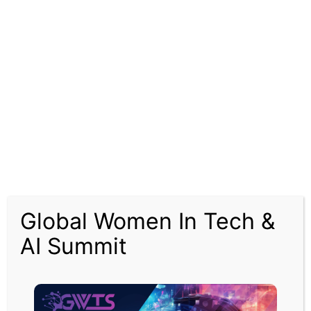
ففي معظم الحالات، يتصدر النفط قائمة مصادر الدخل بالنسبة لأعضاء منظمة
البلدان المصدرة للبترول وسيفرض مثل هذا النزول الحاد في الأسعار ضغطا على
اقتصاداتها، وبعضها بالفعل، مثل إيران وفنزويلا، على حافة الهاوية.
تكبدت العقود الآجلة لخام برنت خسارة كبيرة بنحو 31% لتسجل 31.02 دولار اليوم
الاثنين، وهو أدنى مستوى منذ منتصف فبراير 2016. وعند هذا المستوى المتدني،
تكون الأسعار متراجعة حوالي 20 دولارا للبرميل عن ذروة ما قبل اجتماع أوبك
وحلفائها في السادس من مارس.
ووفقا لحسابات رويترز، يعني هذا أنه في المجمل، وبناء على متوسط إنتاجهم في
فبراير، فقد أعضاء أوبك إيرادات بأكثر من 500 مليون دولار.
تتجلى الخسائر بشكل أكبر بكثير عند مقارنتها مع المستوى المرتفع الذي بلغه برنت
Global Women In Tech &
في يناير عند 71.75 دولار للبرميل.
AI Summit
كانت أوبك تدفع في اتجاه زيادة التخفيضات الحالية مع حلفائها، في إطار ما يعرف
بمجموعة أوبك+، بمقدار 1.5 مليون برميل يوميا إضافية إلى أكثر من 3 ملايين برميل
يوميا حتى نهاية العام.
ورفضت روسيا المقترح، مما تسبب في انهيار التحالف واندلاع حرب أسعار على