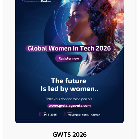
الحصص السوقية. وقالت نيجيريا والجزائر، العضوان في أوبك، اليوم إن انهيار
الاتفاق سيعود بالألم على المنتجين.
وقال يان فريدريخ، مدير التصنيفات السيادية للشرق الأوسط وإفريقيا لدى فيتش،
“يخفض نزول عشرة دولارات للبرميل في أسعار النفط الإيرادات المالية بين 2%
و4% من الناتج المحلي الإجمالي على حسب البلد، والأسعار التي تحقق نقطة
التعادل المالي تزيد كثيرا على المستويات الحالية بالنسبة لجميع دول مجلس
التعاون الخليجي”
ب
ن
ك
س
و
ي
س
ر
GWTS 2026
ي