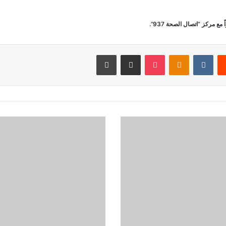
 مركز “اتصال الصحة 937”.
‏Reddit
‏VKontakte
Odnoklassniki
‫Pocket
مشاركة عبر البريد
طباعة
أ
س
ع
ا
ر
ا
ل
ن
ف
ط