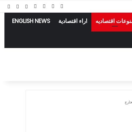
‫X
فيسبوك
لينكدإن
انستقرام
تسجيل الدخو
مقال عش
إضاف
نوعات اقتصاديه
اراء اقتصادية
ENGLISH NEWS
خارج