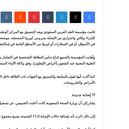
فيسبوك
‫X
لينكدإن
‏Tumblr
بينتيريست
‏Reddit
‏te
قامت مؤسسة النقد العربي السعودي وبعد التنسيق مع المركز الوطني 
كإجراء وقائي واحترازي من الإصابة
بفيروس كورونا
المستجد، موضحة أن
في الأسواق، أو في المطارات أو غيرها من الأسطح العامة في إمكانية
وأهابت المؤسسة بالجميع اتباع تدابير النظافة الشخصية في التعامل م
الطبية المعنية عند الشعور بأعراض الإنفلونزا، وفق وكالة الأنباء السع
كما أكدت أنها تقوم بالمتابعة والتنسيق مع الجهات ذات العلاقة داخل ال
الأمراض والفايروسات.
17 إصابة جديدة
يشار إلى أن وزارة الصحة السعودية كانت أعلنت الخميس، عن تسجي
إلى ذلك ذكرت أنه بإضافة حالات الإصابة الـ17 الجديدة، يصبح مجموع حالات الإصابة المسجلة بفيروس كورونا داخل المملكة 62 حالة، جميعها موجودة في العزل الصحي، ويجري تقديم الرعاية الصحية لها وفق الإجراءات المعتمدة.