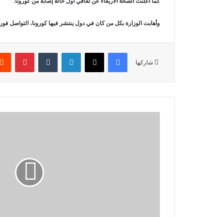
كما أعلنت الصحة الأربعاء عن تعافي أول حالة إصابة من كورونا.
وأهابت الوزارة بكل من كان في دول ينتشر فيها كورونا، التواصل فوراً مع
فيسبوك
‫X
لينكدإن
‏Tumblr
بينتيريست
شاركها
ب
ن
و
ك
ل
ب
ن
ا
ن
.