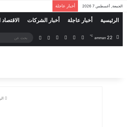
أخبار عاجلة
الجمعة, أغسطس 7 2026
الرئيسية
أخبار عاجلة
أخبار الشركات
الاقتصاد 
℃
22
‫X
فيسبوك
لينكدإن
انستقرام
مقال عشوائي
الوضع المظلم
amman
الر