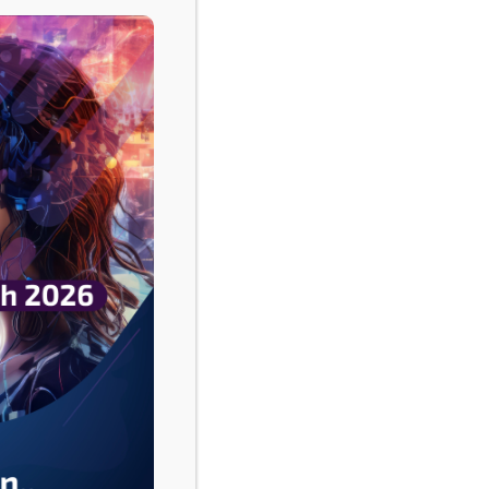
فيسبوك
‫X
لينكدإن
‏Tumblr
بينتيريست
‏Reddit
‏VKontakte
ريال خلال عام 2018.
بقيمة 10.8 مليون ريال سعودي للسنة المقارنة
فيسبوك
‫X
لينكدإن
‏Tumblr
بينتيريست
شاركها