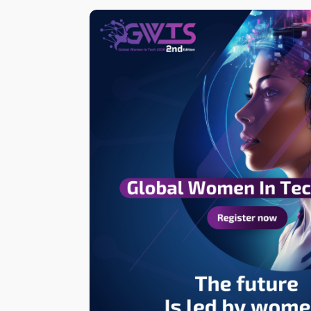
منوعات اقتصاديه
سوليدرتي للتكافل تقلص خسائرها بنسبة 26.4%
16/03/2020
‫Pocket
Odnoklassniki
وقالت الشركة، في بيان للسوق المال
‏Reddit
‏VKontakte
Odnoklassniki
‫Pocket
مشاركة عبر البريد
طباعة