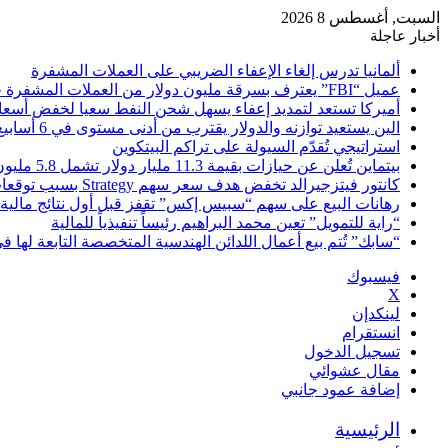
السبت, أغسطس 8 2026
أخبار عاجلة
ألمانيا تدرس إلغاء الإعفاء الضريبي على العملات المشفرة
عميل “FBI” يعترف بسرقة مليون دولار من العملات المشفرة خلال تحقيقات رسمية
أميركا تستعد لتمديد إعفاء يسهل شحن النفط سعيا لخفض أسعار
الين يستعيد توازنه والدولار يقترب من أدنى مستوى في 6 أسابيع
استراتيجي تُقدّم السيولة على تراكم البيتكوين
بيتماين تُعلن عن حيازات بقيمة 11.3 مليار دولار تشمل 5.8 مليون إيثريوم
كانتور فيتزجيرالد تخفض هدف سعر سهم Strategy بسبب توقعات بيتكوين
رهانات البيع على سهم “سبيس إكس” تقفز قبل أول نتائج مالية
“راية للتمويل” تعين محمد البراهيم رئيساً تنفيذياً للمالية
“سابك” تُتم بيع أعمال اللدائن الهندسية المتخصصة التابعة لها في
فيسبوك
‫X
لينكدإن
انستقرام
تسجيل الدخول
مقال عشوائي
إضافة عمود جانبي
الرئيسية