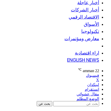
أخبار عاجلة
أخبار الشركات
الاقتصاد الرقمي
الأسواق
تكنولوجيا
معارض ومؤتمرات
منوعات اقتصاديه
اراء اقتصادية
ENGLISH NEWS
℃
amman
22
فيسبوك
‫X
لينكدإن
انستقرام
مقال عشوائي
الوضع المظلم
بحث عن