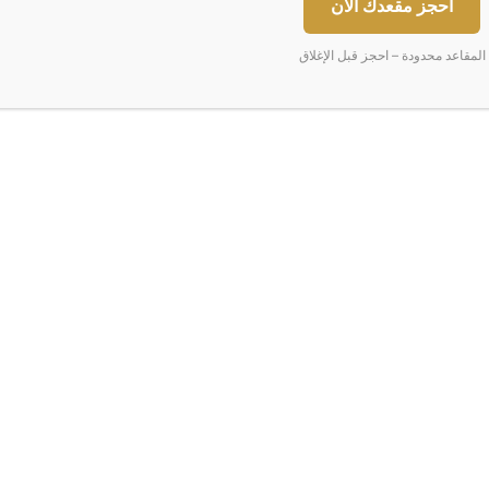
احجز مقعدك الآن
ا
المقاعد محدودة – احجز قبل الإغلاق
ل
ب
ن
ك
ا
ل
م
ر
ك
ز
ي
ا
ان من اللحوم
البنك المركزي الإسباني: الاق
ل
إ
س
ب
ا
ن
ي