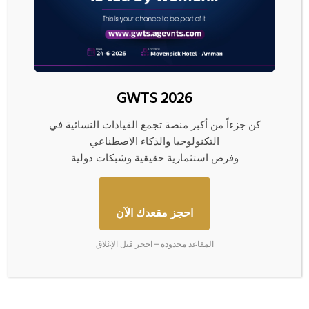
بيانات: 4 ناقلات نفط وغاز تتراجع
“فكة” غزة المفقودة… مصير
عن محاولة عبور مضيق هرمز
مجهول ومبادرات لم تنضج بعد
10/06/2026
08/07/2026
GWTS 2026
كن جزءاً من أكبر منصة تجمع القيادات النسائية في
التكنولوجيا والذكاء الاصطناعي
وفرص استثمارية حقيقية وشبكات دولية
50 شخصية تقود الاقتصاد
ارتفاع البورصات العربية بفضل
العالمي… بينهم 15 لم يكملوا
آمال انتهاء حرب إيران
تعليمهم وربعهم مهاجرون
24/05/2026
احجز مقعدك الآن
04/06/2026
المقاعد محدودة – احجز قبل الإغلاق
اترك تعليقاً