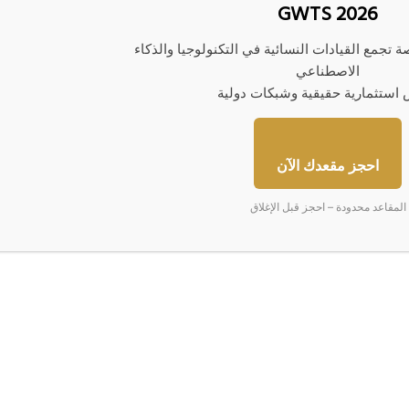
GWTS 2026
ة تجمع القيادات النسائية في التكنولوجيا والذكاء
ة المفقودة… مصير مجهول
الاصطناعي
لم تنضج بعد
لم يكملوا تعليمهم وربعهم مهاجرون
استثمارية حقيقية وشبكات دولية
04/06/2026
10/
احجز مقعدك الآن
المقاعد محدودة – احجز قبل الإغلاق
ا بـ
*