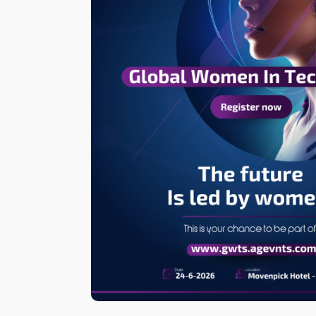
النفط
ينخفض
ومخاوف
التجارة
تطغي
على
تراجع
المخزونات
الأمريكية والاسترليني يصعد
النفط ينخفض ومخاوف 