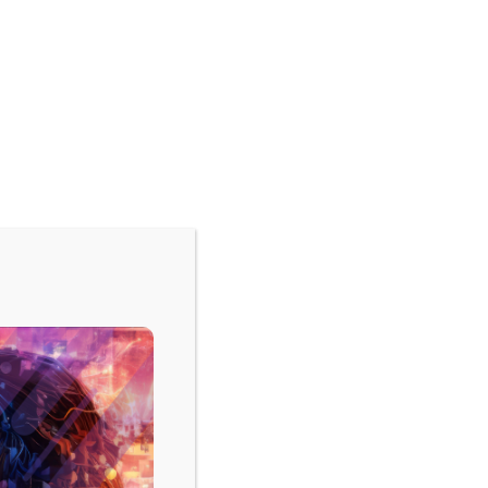
فيسبوك
‫X
لينكدإن
بينتيريست
ح
الفائدة.
وزيادة الدخل.
مليار دولار.
13.5 بالمئة.
فيسبوك
‫X
لينكدإن
بينتيري
شاركها