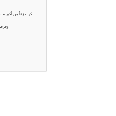
مقالات ذات صلة
كن جزءاً من أكبر منص
بيانات: 4 ناقلات نفط وغاز تتراجع عن محاولة
“فكة” غز
عبور مضيق هرمز
ومبادرات 
وفرص 
06/2026
08/07/2026
اترك تعليقاً
لن يتم نشر عنوان بريدك الإلكتروني.
الحقول الإلزامية مشار إليه
ا
ل
ت
ع