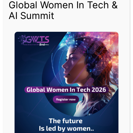
Global Women In Tech &
الصين
تخفض
AI Summit
الفائدة
قصيرة
الأجل
للمرة
الأولى
في
أربع
الصين تخفض الفائدة قصيرة الأجل للمرة الأولى في أربع
سنوات
سنوات
مقالات ذات صلة