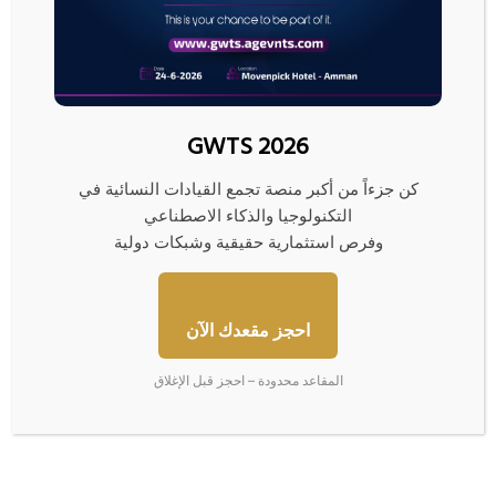
بيانات: 4 ناقلات نفط وغاز تتراجع
“فكة” غزة المفقودة… مصير
عن محاولة عبور مضيق هرمز
مجهول ومبادرات لم تنضج بعد
10/06/2026
08/07/2026
GWTS 2026
كن جزءاً من أكبر منصة تجمع القيادات النسائية في
التكنولوجيا والذكاء الاصطناعي
وفرص استثمارية حقيقية وشبكات دولية
50 شخصية تقود الاقتصاد
ارتفاع البورصات العربية بفضل
العالمي… بينهم 15 لم يكملوا
آمال انتهاء حرب إيران
تعليمهم وربعهم مهاجرون
24/05/2026
احجز مقعدك الآن
04/06/2026
المقاعد محدودة – احجز قبل الإغلاق
اترك تعليقاً
لن يتم نشر عنوان بريدك الإلكتروني.
الحقول الإلزامية مشار إليها بـ
*