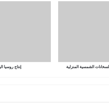
إنتاج
روسيا
اليومي
من
النفط
يرتفع
في
نوفمبر
والسخانات الشمسية المنزلية
إنتاج روسيا ا