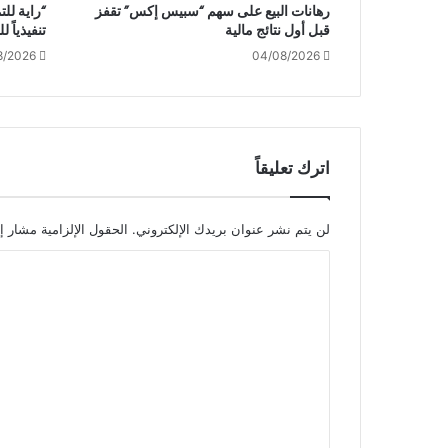
رهانات البيع على سهم “سبيس إكس” تقفز
“راية للت
قبل أول نتائج مالية
تنفيذياً ل
8/2026
04/08/2026
اترك تعليقاً
لن يتم نشر عنوان بريدك الإلكتروني.
الحقول الإلزامية مشار إل
ا
ل
ت
ع
ل
ي
ق