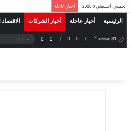
أخبار عاجلة
الخميس, أغسطس 6 2026
الرئيسية
أخبار عاجلة
أخبار الشركات
الاقتصاد 
℃
‫X
فيسبوك
لينكدإن
انستقرام
31
مقال عشوائي
الوضع المظلم
amman