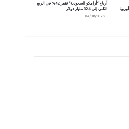
أرباح “أرامكو السعودية” تقفز 42% في الربع
وروبا
الثاني إلى 32.4 مليار دولار
04/08/2026