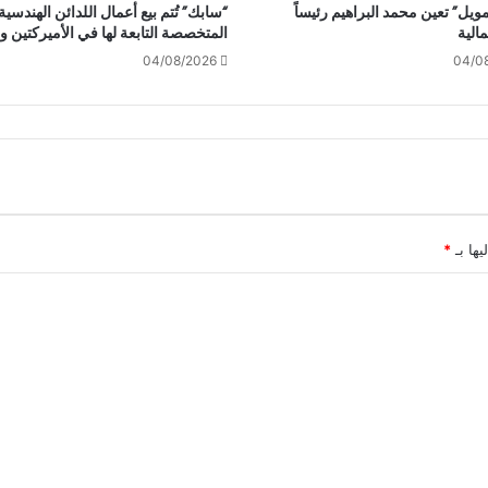
مويل” تعين محمد البراهيم رئيساً
“سابك” تُتم بيع أعمال اللدائن الهندسية
لمالية
المتخصصة التابعة لها في الأميركتين وأ
04/08/2026
04/0
يها بـ
*