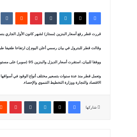
فيسبوك
‫X
لينكدإن
بينتيريست
قررت قطر رفع أسعار البنزين (ممتاز) لشهر كانون الأول الجاري بنسبة 2.9 بالم
وقالت قطر للبترول في بيان رسمي أعلن اليوم إن ارتفاعا طفيفا طرأ على أسعار البنزين الممتاز للش
ووفقا للبيان، استقرت أسعار الديزل والبنزين 95 (سوبر) على مستوياتها دون تغيير يذكر، وبلغ سعر لتر الديزل 1.85 ريال خلال الشهر الجاري، فيما حددت سعر البنزين 95 (سوبر) بـ 1.9 ريال للتر الواحد.
وتعمل قطر منذ عدة سنوات بتسعير مختلف أنواع الوقود في أسواقها 
الاقتصاد والتجارة ووزارة التخطيط التنموي والإحصاء.
فيسبوك
‫X
لينكدإن
بينتير
شاركها