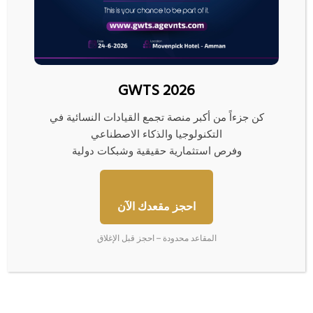
بيانات: 4 ناقلات نفط وغاز تتراجع
“فكة” غزة المفقودة… مصير
عن محاولة عبور مضيق هرمز
مجهول ومبادرات لم تنضج بعد
10/06/2026
08/07/2026
GWTS 2026
كن جزءاً من أكبر منصة تجمع القيادات النسائية في
التكنولوجيا والذكاء الاصطناعي
وفرص استثمارية حقيقية وشبكات دولية
50 شخصية تقود الاقتصاد
ارتفاع البورصات العربية بفضل
العالمي… بينهم 15 لم يكملوا
آمال انتهاء حرب إيران
تعليمهم وربعهم مهاجرون
احجز مقعدك الآن
24/05/2026
04/06/2026
المقاعد محدودة – احجز قبل الإغلاق
اترك تعليقاً