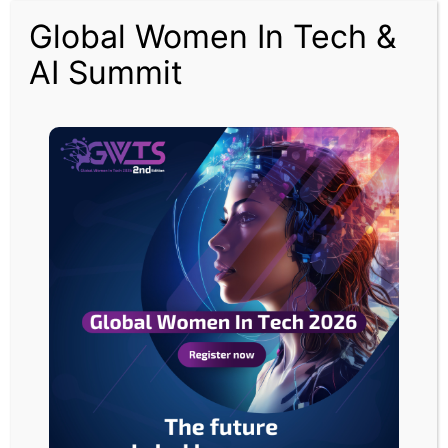
النفط ينخفض لليوم الثاني قبل بيانات المخزونات الأميركية
Global Women In Tech &
تفاؤل
AI Summit
حذر
بشأن
التجارة
يدعم
الدولارين
الأسترالي
والنيوزيلندي
وترقب
تفاؤل حذر بشأن التجارة يدعم الدولارين الأسترالي
لاجتماع
والنيوزيلندي وترقب لاجتماع الفدرالي الأميركي
الفدرالي
الأميركي
مقالات ذات صلة