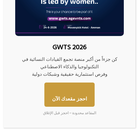
بيانات: 4 ناقلات نفط وغاز تتراجع
“فكة” غزة المفقودة… مصير
عن محاولة عبور مضيق هرمز
مجهول ومبادرات لم تنضج بعد
10/06/2026
08/07/2026
GWTS 2026
كن جزءاً من أكبر منصة تجمع القيادات النسائية في
التكنولوجيا والذكاء الاصطناعي
وفرص استثمارية حقيقية وشبكات دولية
50 شخصية تقود الاقتصاد
ارتفاع البورصات العربية بفضل
العالمي… بينهم 15 لم يكملوا
آمال انتهاء حرب إيران
تعليمهم وربعهم مهاجرون
احجز مقعدك الآن
24/05/2026
04/06/2026
المقاعد محدودة – احجز قبل الإغلاق
اترك تعليقاً