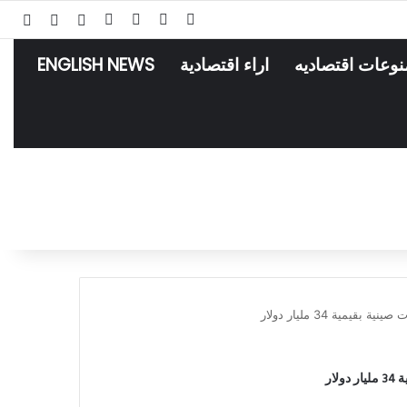
‫X
فيسبوك
لينكدإن
انستقرام
تسجيل الدخو
مقال عش
إضاف
نوعات اقتصاديه
اراء اقتصادية
ENGLISH NEWS
ية 34 مليار دولار
ار