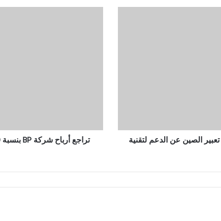
تراجع
أرباح
شركة
BP
بنسبة
40%
في
الربع
الثالث
بسبب
هبوط
أسعار
النفط
بير الصين عن الدعم لتقنية
تراجع أرباح شركة BP بنسبة 40% في الربع الثالث بسبب هبوط أسعار النفط