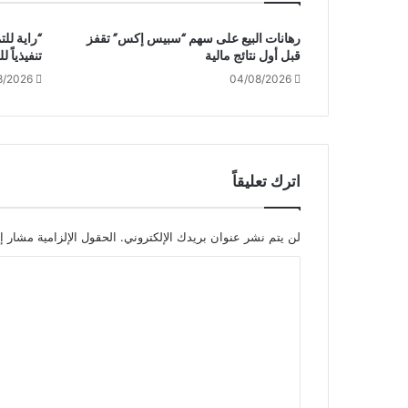
رهانات البيع على سهم “سبيس إكس” تقفز
“راية للت
قبل أول نتائج مالية
تنفيذياً ل
8/2026
04/08/2026
اترك تعليقاً
لن يتم نشر عنوان بريدك الإلكتروني.
الحقول الإلزامية مشار إل
ا
ل
ت
ع
ل
ي