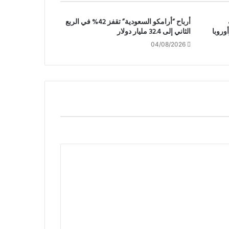
أرباح “أرامكو السعودية” تقفز 42% في الربع
وروبا
الثاني إلى 32.4 مليار دولار
04/08/2026