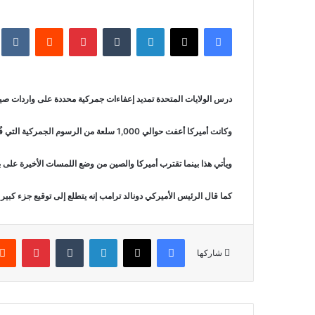
فيسبوك
‫X
لينكدإن
بينتيريست
درس الولايات المتحدة تمديد إعفاءات جمركية محددة على واردات صينية بقيمة 34 مليار دولار، بحسب ما قال مكتب الممثل ال
وكانت أميركا أعفت حوالي 1,000 سلعة من الرسوم الجمركية التي فُرضت على سلع صينية في يوليو تموز 2018، وكان من المقرر انتهاء مدة الإعفاء في 28 ديسمبر كانون الأول.
ويأتي هذا بينما تقترب أميركا والصين من وضع اللمسات الأخيرة على بع
كما قال الرئيس الأميركي دونالد ترامب إنه يتطلع إلى توقيع جزء كبير 
فيسبوك
‫X
لينكدإن
بينتير
شاركها