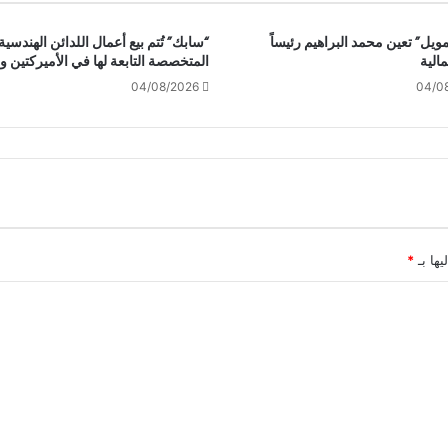
مويل” تعين محمد البراهيم رئيساً
“سابك” تُتم بيع أعمال اللدائن الهندسية
لمالية
المتخصصة التابعة لها في الأميركتين وأ
04/08/2026
04/0
يها بـ
*