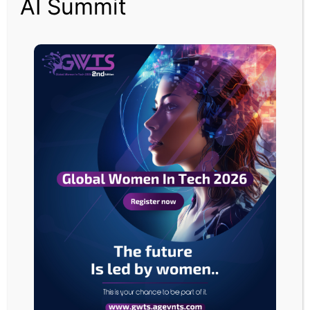
AI Summit
ومع تقلص الاحتياطات المالية، يعاني الاقتصاد الروسي من ارتفاع التضخم وزيادة
تكاليف الاقتراض، ويبلغ معدل الفائدة الأساسي لدى المركزي الروسي حاليًا 21%،
ومن المتوقع أن يظل في مستويات مرتفعة لسنوات.
ويؤكد إيساكوف أن هذا الوضع سيزيد الضغط على المستهلكين الروس الذين أظهر
استطلاع حديث دعمهم لاستمرار الحرب.
اقتصاد حرب
ويشير تقرير بلومبيرغ إلى أن الكرملين قد يضطر إلى إعادة توجيه الموارد الاقتصادية
نحو القطاعات ذات الأولوية العسكرية، مثل الصناعة والدفاع، على حساب قطاعات
مثل الخدمات والبناء.
وبهذا، تدخل روسيا مرحلة جديدة من “اقتصاد الحرب” وهو مسار قد يجعلها عرضة
لتقلبات أسعار الطاقة المصدر الرئيسي لإيراداتها.
وتبرز التحديات الحالية -مقارنة مع وضع الاتحاد السوفياتي (السابق) في
الثمانينيات- حينما تسبب تراجع أسعار النفط ونقص الموارد المالية في انهياره.