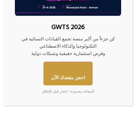
ورغم أن الرئيس فلاديمير بوتين قد يكون مدركًا لهذه المخاطر، فإن الخيارات
المتاحة أمامه تبدو محدودة، وفق الوكالة الأميركية.
GWTS 2026
وتقول بلومبيرغ -في تقريرها- إنه في ظل هذه التطورات، تظل روسيا عالقة بين
ضغط الحاجة إلى تمويل الحرب والحفاظ على استقرار اقتصادي داخلي هش، وهي
معادلة قد يصعب تحقيقها في السنوات المقبلة.
كن جزءاً من أكبر منصة تجمع القيادات النسائية في
التكنولوجيا والذكاء الاصطناعي
ومن المتوقع أن ترتفع حصة الإنفاق الدفاعي من الناتج المحلي، من 3.7% عام 2023
وفرص استثمارية حقيقية وشبكات دولية
إلى 5.3% هذا العام، و6.1% عام 2025.
وتنفق روسيا حاليا 3.4% أخرى من الناتج المحلي الإجمالي سنويا على الأمن
احجز مقعدك الآن
القومي، وهو ما يمكن إدراجه في خانة الإنفاق العسكري، حسب تقرير مجلة
“سبكتاتور” في أكتوبر/تشرين الأول الماضي.
المقاعد محدودة – احجز قبل الإغلاق
المصدر : بلومبيرغ
"
ا