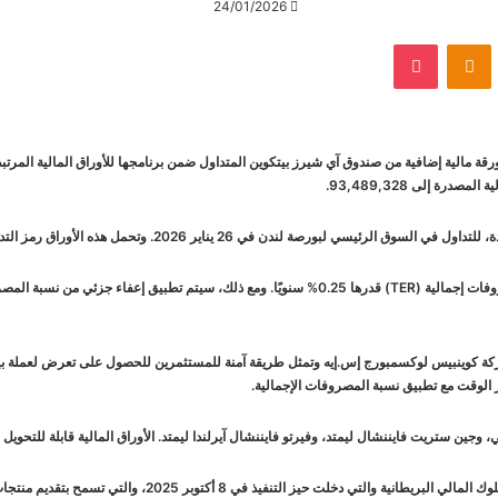
24/01/2026
VKontak
Odnoklassniki
‫Pocket
لنت شركة آي شيرز ديجيتال أسيتس إيه جي عن إصدار 310,000 ورقة مالية إضافية من صندوق آي شيرز بيتكوين المتداول ضمن برنامجه
ركة كوينبيس لوكسمبورج إس.إيه وتمثل طريقة آمنة للمستثمرين للحصول على تعرض لعملة بيتك
جين ستريت فايننشال ليمتد، وفيرتو فايننشال آيرلندا ليمتد. الأوراق المالية قابلة للتحويل ب
يأتي هذا الإصدار بعد التغييرات التنظيمية الأخيرة التي أجرتها هيئ