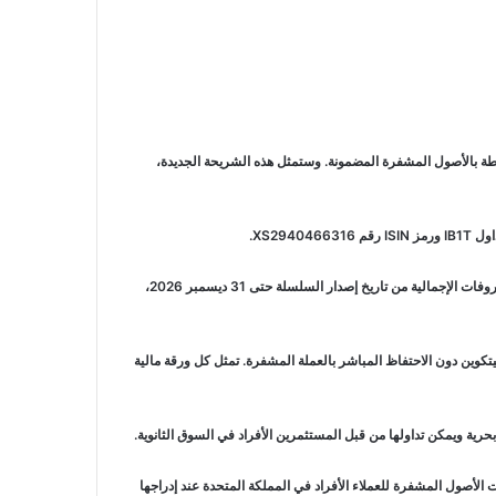
ا للأوراق المالية المرتبطة بالأصول المشفرة المضمونة. وستمثل هذه الشريحة الجديدة،
يتتبع صندوق بيتكوين المتداول أداء عملة بيتكوين مع تطبيق نسبة مصروفات إجمالية (TER) قدرها 0.25% سنويًا. ومع ذلك، سيتم تطبيق إعفاء جزئي من نسبة المصروفات الإجمالية من تاريخ إصدار السلسلة حتى 31 ديسمبر 2026،
وين دون الاحتفاظ المباشر بالعملة المشفرة. تمثل كل ورقة مالية
حرية ويمكن تداولها من قبل المستثمرين الأفراد في السوق الثانوية.
ة السلوك المالي البريطانية والتي دخلت حيز التنفيذ في 8 أكتوبر 2025، والتي تسمح بتقديم منتجات الأصول المشفرة للعملاء الأفراد في المملكة المتحدة عند إدراجها