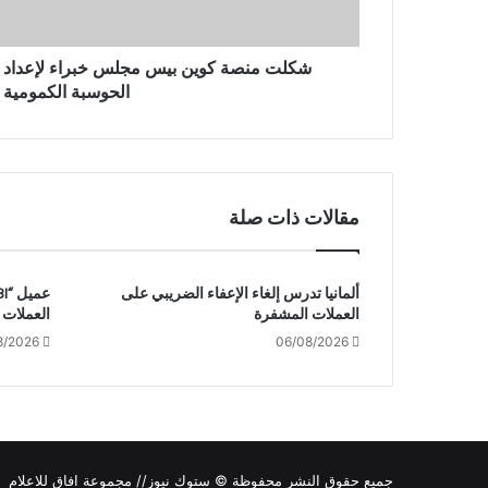
ي
ن
ب
شكلت منصة كوين بيس مجلس خبراء لإعداد ال
ي
الحوسبة الكمومية
س
م
ج
ل
س
مقالات ذات صلة
خ
ب
ر
ا
ألمانيا تدرس إلغاء الإعفاء الضريبي على
ء
العملات المشفرة
العملات 
ل
8/2026
06/08/2026
إ
ع
د
ا
د
ا
جميع حقوق النشر محفوظة © ستوك نيوز// مجموعة افاق للاعلام