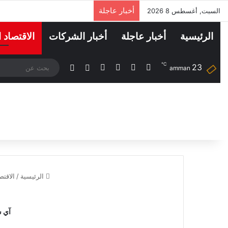
أخبار عاجلة
السبت, أغسطس 8 2026
الرئيسية
أخبار عاجلة
أخبار الشركات
الاقتصاد 
℃
23
‫X
فيسبوك
لينكدإن
انستقرام
مقال عشوائي
الوضع المظلم
amman
الرئيسية
/
الاقت
آي شيرز 