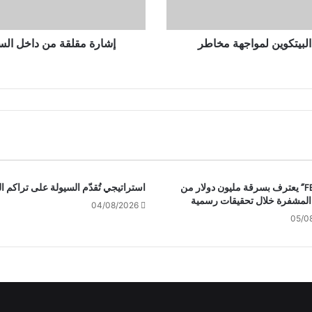
م
ن
د
بيتكوين لمواجهة مخاطر
إشارة مقلقة من داخل السو
ا
خ
ل
ا
ل
س
و
ق
.
.
عميل “FBI” يعترف بسرقة مليون دولار من
استراتيجي تُقدّم السيولة على تراكم ال
المشفرة خلال تحقيقات رسمية
ب
04/08/2026
ي
05/0
ت
ك
و
ي
ن
ت