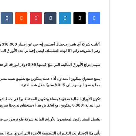
فيسبوك
‫X
لينكدإن
‏Tumblr
بينتيريست
‏Reddit
‏te
أع
وهي الشريحة رقم 61 لهذه السلسلة، ليصل إجمالي عدد الأوراق المالية المصدرة إلى 93,489,328.
سيتم إدراج الأوراق المالية، التي تبلغ قيمتها 8.89 دولار للورقة الواحدة، للتداول في السوق الرئيسي لبورصة لندن في 26 يناير 2026. وتحمل هذه الأوراق رمز التداول IB1T ورمز ISIN رقم XS2940466316.
مما يخفض الرسوم إلى 0.15% سنويًا خلال هذه الفترة.
تكون الأوراق المالية مدعومة بعملة بيتكوين المحتفظ بها في حفظ ش
في البداية 0.0001 بيتكوين، مع انخفاض هذا الاستحقاق تدريجيًا بمرور الوقت مع تطبيق نسبة المصروفات الإجمالية.
يشمل المشاركون المعتمدون للأوراق المالية شركة فلو تريدرز بي.في، و