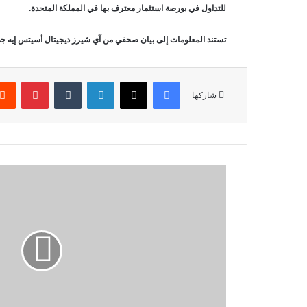
للتداول في بورصة استثمار معترف بها في المملكة المتحدة.
تستند المعلومات إلى بيان صحفي من آي شيرز ديجيتال أسيتس إيه جي بتاريخ 23 ين
فيسبوك
‫X
لينكدإن
‏Tumblr
بينتيريست
شاركها
ش
ك
ل
ت
م
ن
ص
ة
ك
و