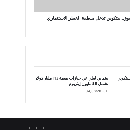
ق.. بيتكوين تدخل منطقة الخطر الاستثماري
بيتكوين
بيتماين تُعلن عن حيازات بقيمة 11.3 مليار دولار
تشمل 5.8 مليون إيثريوم
04/08/2026
‫X
فيسبوك
لينكدإن
انستقرام