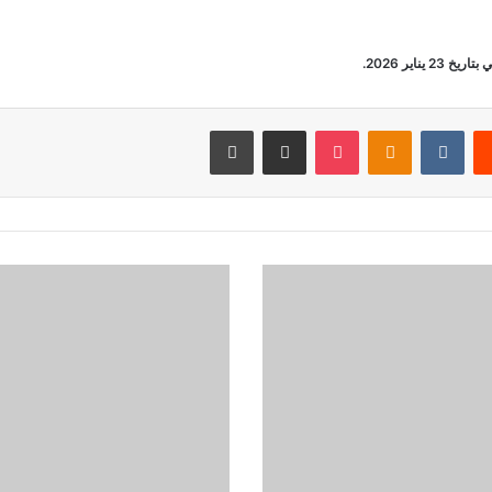
اير 2026.
‏Reddit
‏VKontakte
Odnoklassniki
‫Pocket
مشاركة عبر البريد
طباعة
إ
ش
ا
ر
ة
م
ق
ل
ق
ة