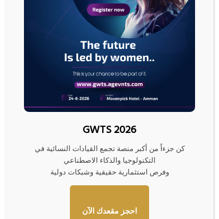
انتخابات التجديد النصفي في نوفمبر. وفي حين أقرّ مجلس النواب نسخته من قانون
الوضوح في يوليو الماضي، يتعين على مجلس الشيوخ إقرار التشريع بحلول نهاية
عام 2026 لإحالته إلى مكتب الرئيس دونالد ترامب.
ويواجه مشروع القانون حالياً معارضة من عدد من الديمقراطيين الذين يرون أن
أحكام مكافحة غسيل الأموال ضعيفة للغاية، وأنه ينبغي بذل مزيد من الجهد لمنع
المسؤولين السياسيين من الاستفادة من مشاريع العملات المشفرة.
وللحصول على الموافقة النهائية من الرئيس ترامب، الذي تعهّد بأن يكون “رئيساً
للعملات المشفرة”، يستلزم القانون الحصول على دعم ما لا يقل عن سبعة
ديمقراطيين في مجلس الشيوخ بكامل هيئته لنيل الموافقة النهائية.
GWTS 2026
كن جزءاً من أكبر منصة تجمع القيادات النسائية في
ب
التكنولوجيا والذكاء الاصطناعي
ي
وفرص استثمارية حقيقية وشبكات دولية
ت
ك
و
ي
احجز مقعدك الآن
ن