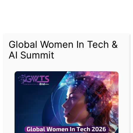
وفي حال إقرار هذا القانون وتوقيعه، فإنه سيُحدد اختصاصات الجهات التنظيمية
المالية على هذا القطاع المتنامي، ويُعرّف ما إذا كانت رموز مشفرة بعينها تُصنَّف
أوراقاً مالية أم سلعاً، مما يوفر اليقين القانوني الذي تصفه الصناعة بأنه “مصيري”
لمستقبلها في الولايات المتحدة.
ومن أبرز ملامح مشروع القانون تسوية تتعلق بالعملات المستقرة المرتبطة بالدولار.
Global Women In Tech &
AI Summit
وبموجب اتفاق توسّط فيه السيناتوران ثوم تيليس وأنجيلا ألسوبروكس، سيُحظر على
شركات العملات المشفرة تقديم مكافآت للعملاء على أرصدة العملات المستقرة
الخاملة، نظراً لتشابهها مع الودائع المصرفية التقليدية.
غير أن المكافآت المرتبطة بالاستخدام الفعلي، كإرسال المدفوعات، ستظل
مسموحاً بها.
وقد أشعل هذا البند جهوداً “في اللحظة الأخيرة” من قِبل جماعات الضغط المصرفية
لسحب الدعم الجمهوري عن مشروع القانون، إذ حذّرت مجموعات تجارية من أن
“ثغرة” تتيح الفائدة على العملات المستقرة قد تُفضي إلى هروب الودائع من النظام
المصرفي المؤمَّن وتهديد الاستقرار المالي العام.
وتسعى صناعة العملات المشفرة إلى تمرير مشروع القانون في الأشهر المقبلة قبل