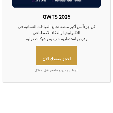
المتضمن استكمال الإجراءات والدِّراسات والبدء بوضع التَّصاميم اللازمة لإنشاء
رصيف جديد لمناولة المشتقَّات النفطيَّة وفقاً لمخرجات دراسات الجدوى المعدَّة بهذا
الخصوص.
GWTS 2026
ويأتي المشروع انسجاماً مع أهداف رؤية التَّحديث الاقتصادي وسعي الحكومة لتعزيز
كن جزءاً من أكبر منصة تجمع القيادات النسائية في
عمل الموانئ وزيادة التشاركيَّة بين القطاعين العام والخاص، وبما يسهم في تسريع
التكنولوجيا والذكاء الاصطناعي
عمليَّات المناولة، وتعزيز منظومة أمن التزوُّد بالطَّاقة.
وفرص استثمارية حقيقية وشبكات دولية
ويتوافر في العقبة حاليَّاً رصيف وحيد لمناولة المشتقَّات النفطيَّة تستخدمه مصفاة
البترول الأردنيَّة والقطاع الخاص لغايات التَّخزين، وتصاعدت الحاجة الضروريَّة لإنشاء
رصيف رديف لهذه الغاية يسهم في دعم جهود الحكومة في تعزيز أمن التزوُّد بالطَّأقة
احجز مقعدك الآن
من جهة، ويلبِّي حاجة القطاع الخاص، ويحدّ من الازدحام الذي يعانيه الرَّصيف
المستخدم حاليَّاً.
المقاعد محدودة – احجز قبل الإغلاق
"
ا
ل
م
ا