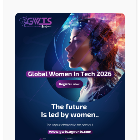
وسيتيح مناولة مجموعة واسعة من المواد تشمل الأمونيا الخضراء والبيتومين
والمشتقات النفطية والنفط الخام والكيماويات والزيوت والوقود الثقيل.
وأكدت الشركة أن المشروع يعزز أمن التزود بالطاقة في الأردن عبر إضافة رصيف
بحري إضافي يقلل الاعتماد على الرصيف النفطي الوحيد، ويسهم في تنويع مسارات
التزوّد وتعزيز مرونة سلاسل الإمداد عبر ميناء العقبة، إضافة إلى دعم ممر تصدير
النفط العراقي.
وعن الجدول الزمني، أوضحت الشركة أن المرحلة الثانية تشمل الدراسات
التفصيلية والتصاميم وطرح عطاءين متوازيين، الأول لإنشاء الرصيف البحري على
مبدأ الهندسة والتوريد والإنشاء، والثاني للفرصة الاستثمارية لتشغيل الميناء على
مبدأ التجهيز والتشغيل ونقل الأصول، على أن يبدأ الإنشاء بين الربعين الثاني والثالث
من عام 2027، ويبدأ التشغيل في مطلع 2029.
وأشارت إلى أن المشروع سيخفف أوقات انتظار السفن ورسوم التأخير المرتبطة
بها، ويسرّع عمليات المناولة، ويفتح المجال لتصدير مواد جديدة وتحقيق إيرادات
إضافية، لافتة إلى أن معدل العائد الداخلي التقديري يتراوح بين 14.7 و24.1 بالمئة،
مقارنة بكلفة رأس مال تقديرية تبلغ 10.3 بالمئة.
وقرر مجلس الوزراء مؤخرا، الموافقة على قرار مجلس إدارة شركة تطوير العقبة