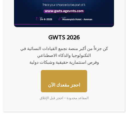
بيانات: 4 ناقلات نفط وغاز تتراجع
“فكة” غزة المفقودة… مصير
عن محاولة عبور مضيق هرمز
مجهول ومبادرات لم تنضج بعد
10/06/2026
08/07/2026
GWTS 2026
كن جزءاً من أكبر منصة تجمع القيادات النسائية في
التكنولوجيا والذكاء الاصطناعي
وفرص استثمارية حقيقية وشبكات دولية
50 شخصية تقود الاقتصاد
ارتفاع البورصات العربية بفضل
العالمي… بينهم 15 لم يكملوا
آمال انتهاء حرب إيران
تعليمهم وربعهم مهاجرون
24/05/2026
احجز مقعدك الآن
04/06/2026
المقاعد محدودة – احجز قبل الإغلاق
اترك تعليقاً
لن يتم نشر عنوان بريدك الإلكتروني.
الحقول الإلزامية مشار إليها بـ
*