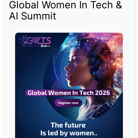
Global Women In Tech &
بورصة
AI Summit
عمان
تغلق
تداولاتها
على
14.6
مليون
دينار
بورصة عمان تغلق تداولاتها على 14.6 مليون دينار
مقالات ذات صلة