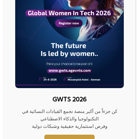
تتراجع
ودايملر
يهبط
بألمانيا
أسهم أوروبا تتراجع ودايملر يهبط بألمانيا
مقالات ذات صلة
GWTS 2026
كن جزءاً من أكبر منصة تجمع القيادات النسائية في
التكنولوجيا والذكاء الاصطناعي
وفرص استثمارية حقيقية وشبكات دولية
بيانات: 4 ناقلات نفط وغاز تتراجع
“فكة” غزة المفقودة… مصير
عن محاولة عبور مضيق هرمز
مجهول ومبادرات لم تنضج بعد