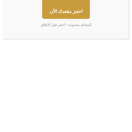
10/06/2026
08/07/2026
احجز مقعدك الآن
المقاعد محدودة – احجز قبل الإغلاق
50 شخصية تقود الاقتصاد
ارتفاع البورصات العربية بفضل
العالمي… بينهم 15 لم يكملوا
آمال انتهاء حرب إيران
تعليمهم وربعهم مهاجرون
24/05/2026
04/06/2026
اترك تعليقاً
لن يتم نشر عنوان بريدك الإلكتروني.
الحقول الإلزامية مشار إليها بـ
*
ا
ل