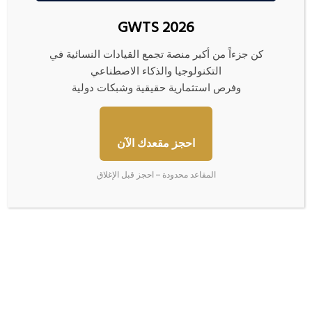
خمسة
استقرار سلبي للعملة الموحدة اليورو لأول مرة في خمسة
GWTS 2026
جلسات
جلسات أمام الدولار الأمريكي
أمام
الدولار
كن جزءاً من أكبر منصة تجمع القيادات النسائية في
الأمريكي
التكنولوجيا والذكاء الاصطناعي
وفرص استثمارية حقيقية وشبكات دولية
مقالات ذات صلة
احجز مقعدك الآن
المقاعد محدودة – احجز قبل الإغلاق
بيانات: 4 ناقلات نفط وغاز تتراجع
“فكة” غزة المفقودة… مصير
عن محاولة عبور مضيق هرمز
مجهول ومبادرات لم تنضج بعد
10/06/2026
08/07/2026