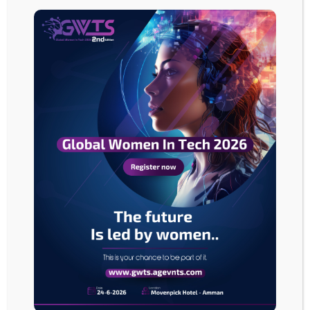
الأرباح
المجمعة
لبنوك
سوق
دبي
ترتفع
39%
بالأشهر
التسعة
الأرباح المجمعة لبنوك سوق دبي ترتفع 39% بالأشهر التسعة
الأولى
الأولى من 2019
من
2019
استقرار
سلبي
للعملة
الموحدة
اليورو
لأول
مرة
في