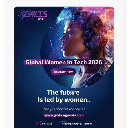
الأجرة في إنجلترا من 2 جنيه إسترليني إلى 3 جنيه إسترليني في يناير إلى تحسن
العائد، حتى مع انخفاض طفيف في أعداد الركاب. بشكل عام، من المتوقع أن تنمو
أعداد ركاب الحافلات للسنة المالية 2025 بنسبة 2% على أساس سنوي.
تواصل خدمات السكك الحديدية ذات الوصول المفتوح إظهار نتائج قوية، مدعومة
بطلب قوي وإدارة فعالة للعائد.
حصلت فيرست جروب على حقوق وصول إضافية للمسارات يمكن أن تضاعف
قدرتها على الوصول المفتوح تقريباً، مع إمكانية مضاعفتها أكثر من ثلاث مرات في
انتظار الموافقات التنظيمية.
تشمل المسارات قيد الدراسة روابط جديدة بين لندن وبينيتون وروتشديل وشيفيلد،
بالإضافة إلى امتدادات من إدنبرة إلى جلاسكو.
أبقت آر بي سي على سعرها المستهدف لفيرست جروب دون تغيير عند 215 بنس
للسهم، مما يشير إلى ارتفاع محتمل بنسبة 39% من سعر السهم الحالي البالغ
159.3 بنس.
يعتمد التقييم على منهجية مجموع الأجزاء مع متوسط مرجح لتكلفة رأس المال
الفوري بنسبة 9.1%، ومتوسط مرجح لتكلفة رأس المال على المدى الطويل بنسبة