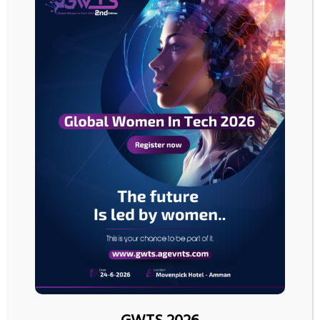
وتوقعت إدارة المعلومات أن يبلغ صافي صادرات الولايات المتحدة من الغاز 7.3
مليار قدم مكعبة يوميا في 2020 و8.9 مليار في 2021، ارتفاعا من 5.3 مليار في
2019. أصبحت الولايات المتحدة مصدرا صافيا للغاز في 2017 للمرة الأولى في 60
عاما.
ومن المتوقع أن يظل الغاز وقود محطات الكهرباء الرئيسي في الولايات المتحدة
في 2020 و2021 بعد أن تخطى الفحم في 2016.
ا
ل
ن
ف
ط
ي
ر
ت
ف
النفط يرتفع بعد خسائر 5 أيام قبيل توقيع اتفاق التجارة
ع