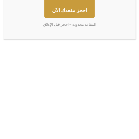
10/06/2026
08/07/2026
احجز مقعدك الآن
المقاعد محدودة – احجز قبل الإغلاق
50 شخصية تقود الاقتصاد
ارتفاع البورصات العربية بفضل
العالمي… بينهم 15 لم يكملوا
آمال انتهاء حرب إيران
تعليمهم وربعهم مهاجرون
24/05/2026
04/06/2026
اترك تعليقاً
لن يتم نشر عنوان بريدك الإلكتروني.
الحقول الإلزامية مشار إليها بـ
*
ا
ل