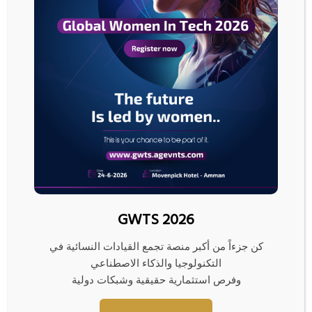
لبورصة
عمان
الملخص اليومي لبورصة عمان
مقالات ذات صلة
GWTS 2026
كن جزءاً من أكبر منصة تجمع القيادات النسائية في
التكنولوجيا والذكاء الاصطناعي
وفرص استثمارية حقيقية وشبكات دولية
بيانات: 4 ناقلات نفط وغاز تتراجع
“فكة” غزة المفقودة… مصير
عن محاولة عبور مضيق هرمز
مجهول ومبادرات لم تنضج بعد